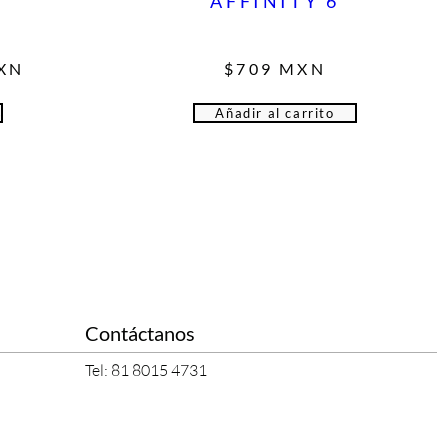
AFFINITY 6
XN
$
709
MXN
s
Añadir al carrito
Contáctanos
Tel: 81 8015 4731