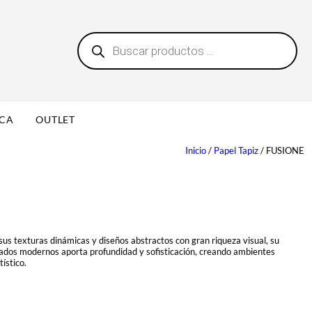
B
0
ú
s
q
u
e
d
a
ICA
OUTLET
d
e
p
Inicio
/
Papel Tapiz
/ FUSIONE
r
o
d
u
c
t
o
s
us texturas dinámicas y diseños abstractos con gran riqueza visual, su
ados modernos aporta profundidad y sofisticación, creando ambientes
ístico.