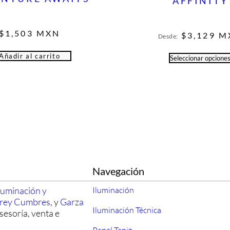
AFFINITY
$
1,503
MXN
$
3,129
M
Desde:
Añadir al carrito
Seleccionar opcione
Navegación
luminación y
Iluminación
rrey Cumbres
, y
Garza
Iluminación Técnica
sesoría, venta e