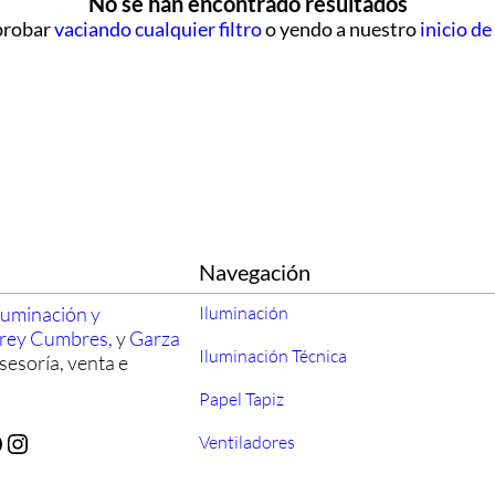
No se han encontrado resultados
probar
vaciando cualquier filtro
o yendo a nuestro
inicio de
Navegación
luminación y
Iluminación
rrey Cumbres
, y
Garza
Iluminación Técnica
sesoría, venta e
Papel Tapiz
Instagram
Ventiladores