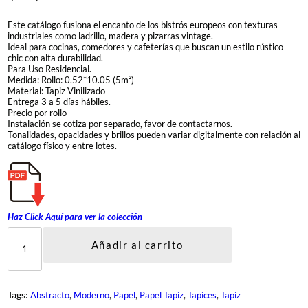
Este catálogo fusiona el encanto de los bistrós europeos con texturas
industriales como ladrillo, madera y pizarras vintage.
Ideal para cocinas, comedores y cafeterías que buscan un estilo rústico-
chic con alta durabilidad.
Para Uso Residencial.
Medida: Rollo: 0.52*10.05 (5m²)
Material: Tapiz Vinilizado
Entrega 3 a 5 días hábiles.
Precio por rollo
Instalación se cotiza por separado, favor de contactarnos.
Tonalidades, opacidades y brillos pueden variar digitalmente con relación al
catálogo físico y entre lotes.
Haz Click Aquí para ver la colección
F
R
Añadir al carrito
I
E
N
D
Tags:
, 
, 
, 
, 
, 
Abstracto
Moderno
Papel
Papel Tapiz
Tapices
Tapiz
S