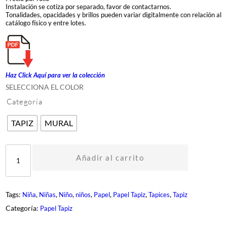
Instalación se cotiza por separado, favor de contactarnos.
Tonalidades, opacidades y brillos pueden variar digitalmente con relación al
catálogo físico y entre lotes.
Haz Click Aquí para ver la c
olección
SELECCIONA EL COLOR
Categoría
TAPIZ
MURAL
D
R
Añadir al carrito
E
A
M
C
Tags:
, 
, 
, 
, 
, 
, 
, 
Niña
Niñas
Niño
niños
Papel
Papel Tapiz
Tapices
Tapiz
A
T
Categoría:
Papel Tapiz
C
H