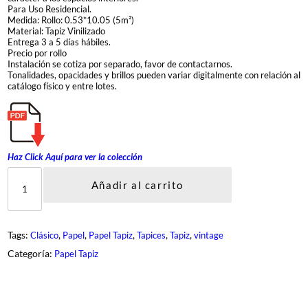
Para Uso Residencial.
Medida: Rollo: 0.53*10.05 (5m²)
Material: Tapiz Vinilizado
Entrega 3 a 5 días hábiles.
Precio por rollo
Instalación se cotiza por separado, favor de contactarnos.
Tonalidades, opacidades y brillos pueden variar digitalmente con relación al
catálogo físico y entre lotes.
Haz Click Aquí para ver la colección
V
I
Añadir al carrito
N
T
A
G
Tags:
, 
, 
, 
, 
, 
Clásico
Papel
Papel Tapiz
Tapices
Tapiz
vintage
E
D
Categoría:
Papel Tapiz
E
L
U
X
E