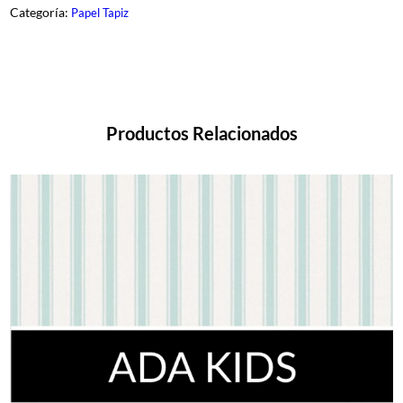
n
Categoría:
Papel Tapiz
t
i
d
a
d
Productos Relacionados