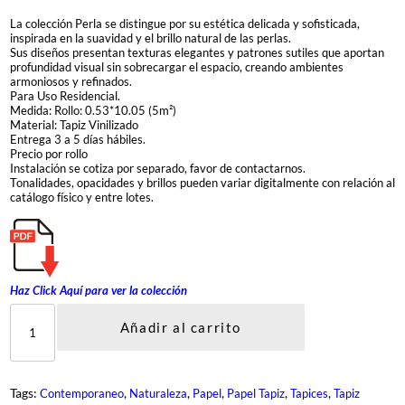
La colección Perla se distingue por su estética delicada y sofisticada,
inspirada en la suavidad y el brillo natural de las perlas.
Sus diseños presentan texturas elegantes y patrones sutiles que aportan
profundidad visual sin sobrecargar el espacio, creando ambientes
armoniosos y refinados.
Para Uso Residencial.
Medida: Rollo: 0.53*10.05 (5m²)
Material: Tapiz Vinilizado
Entrega 3 a 5 días hábiles.
Precio por rollo
Instalación se cotiza por separado, favor de contactarnos.
Tonalidades, opacidades y brillos pueden variar digitalmente con relación al
catálogo físico y entre lotes.
Haz Click Aquí para ver la c
olección
P
E
Añadir al carrito
R
L
A
c
Tags:
, 
, 
, 
, 
, 
Contemporaneo
Naturaleza
Papel
Papel Tapiz
Tapices
Tapiz
a