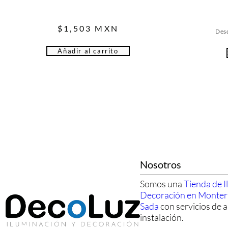
$
1,503
MXN
Des
Añadir al carrito
Nosotros
Somos una
Tienda de I
Decoración en Monte
Sada
con servicios de a
instalación.