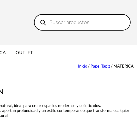
B
0
ú
s
q
u
e
d
a
ICA
OUTLET
d
e
p
Inicio
/
Papel Tapiz
/ MATERICA
r
o
d
u
N
c
t
o
s
atural, ideal para crear espacios modernos y sofisticados.
es aportan profundidad y un estilo contemporáneo que transforma cualquier
ural.