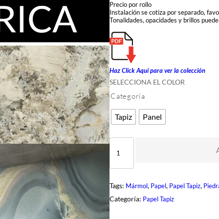
Precio por rollo
Instalación se cotiza por separado, fav
Tonalidades, opacidades y brillos pueden
Haz Click Aquí para ver la colección
SELECCIONA EL COLOR
Categoría
Tapiz
Panel
M
A
T
E
R
I
Tags:
, 
, 
, 
Mármol
Papel
Papel Tapiz
Piedr
C
A
Categoría:
Papel Tapiz
c
a
n