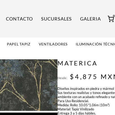
CONTACTO
SUCURSALES
GALERIA
PAPEL TAPIZ
VENTILADORES
ILUMINACIÓN TÉCN
MATERICA
$
4,875
MX
Desde:
Diseños inspirados en piedra y mármol n
Sus texturas realistas y tonos elegant
ambiente con un acabado refinado y nat
Para Uso Residencial.
Medida: Rollo: 10.05*1.06m (10m²)
Material: Tapiz Vinilizado
Entrega 3 a 5 días hábiles.