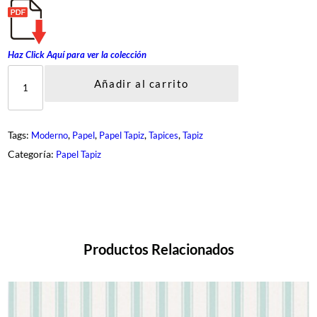
Haz Click Aquí para ver la c
olección
M
A
Añadir al carrito
R
I
E
c
Tags:
, 
, 
, 
, 
Moderno
Papel
Papel Tapiz
Tapices
Tapiz
a
n
Categoría:
Papel Tapiz
t
i
d
a
d
Productos Relacionados