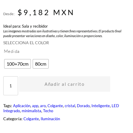
$
9,182
MXN
Desde:
Ideal para: Sala y recibidor
Las imágenes mostradas son ilustrativas y tienen fines representativos. El producto final
puede presentar variaciones en diseño, color, iluminación o proporciones.
SELECCIONA EL COLOR
Medida
100+70cm
80cm
D
M
Añadir al carrito
R
-
1
5
Tags:
, 
, 
, 
, 
, 
, 
, 
Aplicación
app
aro
Colgante
cristal
Dorado
Inteligente
LED
5
, 
, 
Integrado
minimalista
Techo
0
-
Categoría:
, 
Colgante
Iluminación
G
D
c