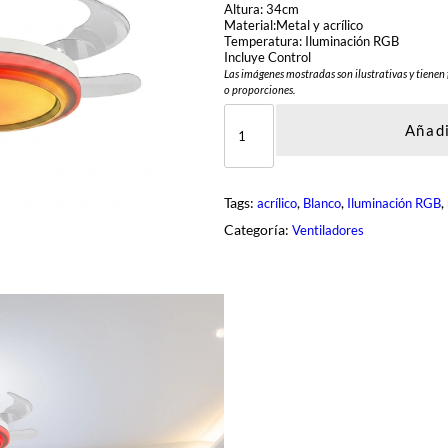
Altura: 34cm
Material:Metal y acrílico
Temperatura: Iluminación RGB
Incluye Control
Las imágenes mostradas son ilustrativas y tienen 
o proporciones.
D
C
Añadi
L
-
V
0
Tags:
, 
, 
, 
acrílico
Blanco
Iluminación RGB
6
3
Categoría:
Ventiladores
-
V
-
W
H
c
a
n
t
i
d
a
d