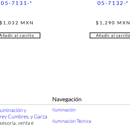
05-7131-*
05-7132-*
$
1,032
MXN
$
1,290
MX
Añadir al carrito
Añadir al carrit
Navegación
luminación y
Iluminación
rrey Cumbres
, y
Garza
Iluminación Técnica
sesoría, venta e