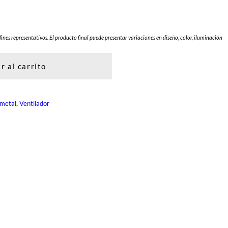
fines representativos. El producto final puede presentar variaciones en diseño, color, iluminación
r al carrito
, 
metal
Ventilador