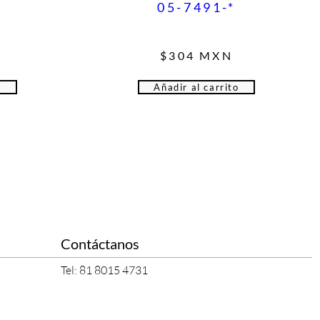
05-7491-*
N
$
304
MXN
o
Añadir al carrito
Contáctanos
Tel: 81 8015 4731