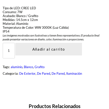
Tipo de LED: CREE LED
Consumo: 7W
Acabado: Blanco / Grafito
Medidas: 14.5cm x 12cm
Material: Aluminio
Temperatura de Color: WW 3000K (Luz Cálida)
IP54
Las imágenes mostradas son ilustrativas y tienen fines representativos. El producto final
puede presentar variaciones en diseño, color, iluminación o proporciones.
0
5
Añadir al carrito
-
2
7
0
Tags:
, 
, 
aluminio
Blanco
Grafito
1
-
Categoría:
, 
, 
, 
De Exterior
De Pared
De Pared
Iluminación
*
c
a
n
t
i
d
a
Productos Relacionados
d