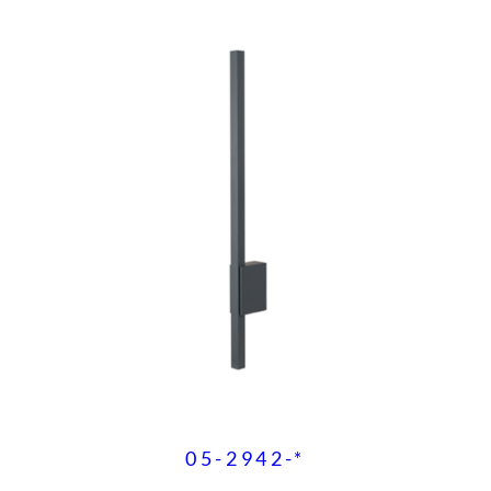
d
05-2942-*