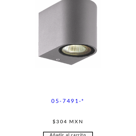
05-7491-*
$
304
MXN
Añadir al carrito