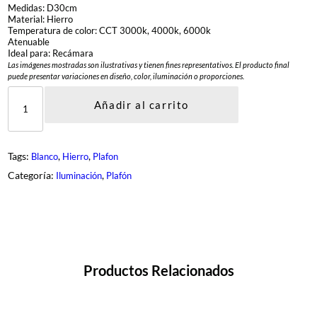
Medidas: D30cm
Material: Hierro
Temperatura de color: CCT 3000k, 4000k, 6000k
Atenuable
Ideal para: Recámara
Las imágenes mostradas son ilustrativas y tienen fines representativos. El producto final
puede presentar variaciones en diseño, color, iluminación o proporciones.
D
G
Añadir al carrito
G
-
5
3
Tags:
, 
, 
Blanco
Hierro
Plafon
0
8
Categoría:
, 
Iluminación
Plafón
-
1
-
W
H
c
a
n
Productos Relacionados
t
i
d
a