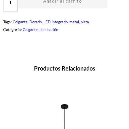
S
Añadir al carrito
T
-
9
0
Tags:
, 
, 
, 
, 
Colgante
Dorado
LED Integrado
metal
plata
2
5
Categoría:
, 
Colgante
Iluminación
-
1
c
a
n
t
i
d
Productos Relacionados
a
d