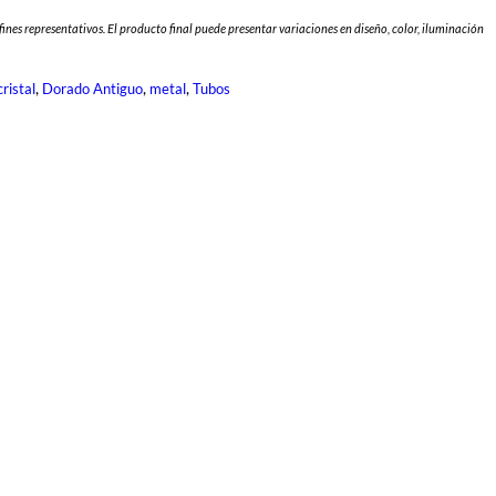
fines representativos. El producto final puede presentar variaciones en diseño, color, iluminación
, 
, 
, 
cristal
Dorado Antiguo
metal
Tubos