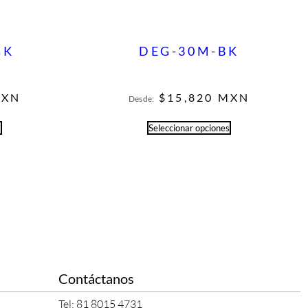
GK
DEG-30M-BK
XN
$
15,820
MXN
Desde:
s
Seleccionar opciones
Contáctanos
Tel: 81 8015 4731