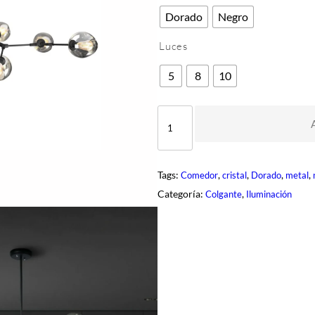
Dorado
Negro
Luces
5
8
10
D
Q
R
-
6
0
Tags:
, 
, 
, 
, 
Comedor
cristal
Dorado
metal
6
c
Categoría:
, 
Colgante
Iluminación
a
n
t
i
d
a
d