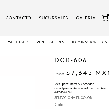
CONTACTO
SUCURSALES
GALERIA
PAPEL TAPIZ
VENTILADORES
ILUMINACIÓN TÉCN
DQR-606
$
7,643
MX
Desde:
Ideal para: Barra y Comedor
Las imágenes mostradas son ilustrativas y tienen 
o proporciones.
SELECCIONA EL COLOR
Color