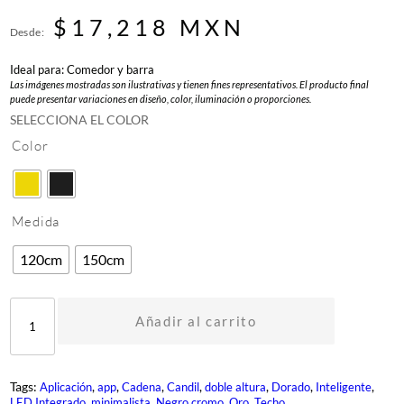
$
17,218
MXN
Desde:
Ideal para: Comedor y barra
Las imágenes mostradas son ilustrativas y tienen fines representativos. El producto final
puede presentar variaciones en diseño, color, iluminación o proporciones.
SELECCIONA EL COLOR
Color
Medida
120cm
150cm
D
M
Añadir al carrito
R
-
2
0
Tags:
, 
, 
, 
, 
, 
, 
, 
Aplicación
app
Cadena
Candil
doble altura
Dorado
Inteligente
2
, 
, 
, 
, 
LED Integrado
minimalista
Negro cromo
Oro
Techo