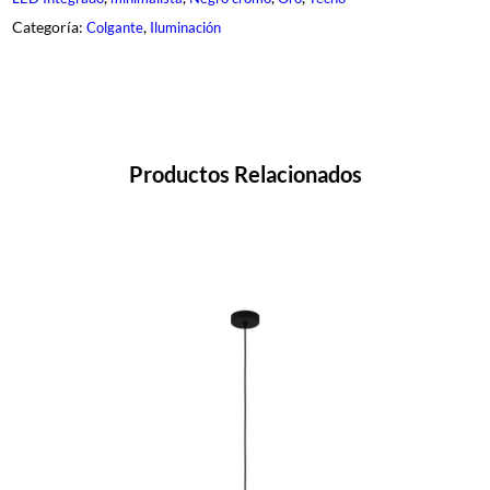
0
c
Categoría:
, 
Colgante
Iluminación
a
n
t
i
d
a
d
Productos Relacionados