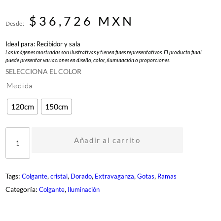
$
36,726
MXN
Desde:
Ideal para: Recibidor y sala
Las imágenes mostradas son ilustrativas y tienen fines representativos. El producto final
puede presentar variaciones en diseño, color, iluminación o proporciones.
SELECCIONA EL COLOR
Medida
120cm
150cm
D
M
Añadir al carrito
E
-
0
0
Tags:
, 
, 
, 
, 
, 
Colgante
cristal
Dorado
Extravaganza
Gotas
Ramas
0
8
Categoría:
, 
Colgante
Iluminación
-
G
D
c