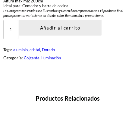
Altura máxima: 200cm
Ideal para: Comedor y barra de cocina
Las imágenes mostradas son ilustrativas y tienen fines representativos. El producto final
puede presentar variaciones en diseño, color, iluminación o proporciones.
D
L
Añadir al carrito
M
-
C
O
Tags:
, 
, 
aluminio
cristal
Dorado
C
O
Categoría:
, 
Colgante
Iluminación
-
1
-
G
D
c
a
n
Productos Relacionados
t
i
d
a
d