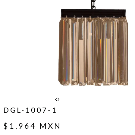
DGL-1007-1
$
1,964
MXN