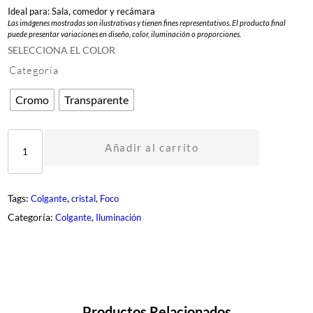
Ideal para: Sala, comedor y recámara
Las imágenes mostradas son ilustrativas y tienen fines representativos. El producto final
puede presentar variaciones en diseño, color, iluminación o proporciones.
SELECCIONA EL COLOR
Categoría
Cromo
Transparente
D
G
Añadir al carrito
L
-
1
0
Tags:
, 
, 
Colgante
cristal
Foco
0
7
Categoría:
, 
Colgante
Iluminación
-
1
c
a
n
t
i
d
Productos Relacionados