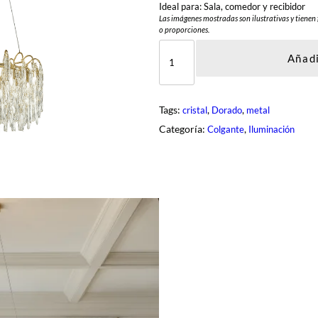
Ideal para: Sala, comedor y recibidor
Las imágenes mostradas son ilustrativas y tienen 
o proporciones.
D
C
Añadi
L
-
T
P
Tags:
, 
, 
cristal
Dorado
metal
6
6
Categoría:
, 
Colgante
Iluminación
1
-
1
2
-
G
D
c
a
n
t
i
d
a
d