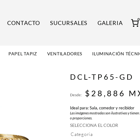
CONTACTO
SUCURSALES
GALERIA
PAPEL TAPIZ
VENTILADORES
ILUMINACIÓN TÉCN
DCL-TP65-GD
$
28,886
M
Desde:
Ideal para: Sala, comedor y recibidor
Las imágenes mostradas son ilustrativas y tienen 
o proporciones.
SELECCIONA EL COLOR
Categoría