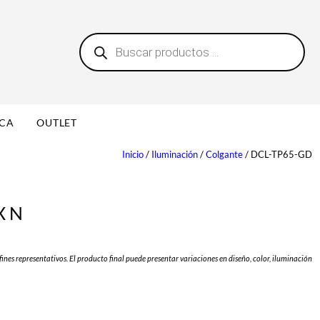
B
0
ú
s
q
u
e
d
a
ICA
OUTLET
d
e
p
Inicio
/
Iluminación
/
Colgante
/ DCL-TP65-GD
r
o
d
u
XN
c
t
o
s
fines representativos. El producto final puede presentar variaciones en diseño, color, iluminación