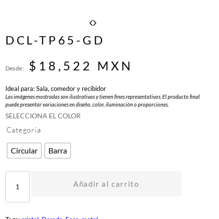
DCL-TP65-GD
$
18,522
MXN
Desde:
Ideal para: Sala, comedor y recibidor
Las imágenes mostradas son ilustrativas y tienen fines representativos. El producto final
puede presentar variaciones en diseño, color, iluminación o proporciones.
SELECCIONA EL COLOR
Categoría
Circular
Barra
D
C
Añadir al carrito
L
-
T
P