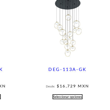
K
DEG-113A-GK
XN
$
16,729
MXN
Desde:
s
Seleccionar opciones