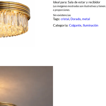
Ideal para: Sala de estar y recibidor
Las imágenes mostradas son ilustrativas y tienen 
o proporciones.
Sin existencias
Tags:
, 
, 
cristal
Dorado
metal
Categoría:
, 
Colgante
Iluminación