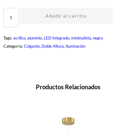
D
Q
Añadir al carrito
R
-
1
6
Tags:
, 
, 
, 
, 
acrílico
aluminio
LED Integrado
minimalista
negro
1
-
Categoría:
, 
, 
Colgante
Doble Altura
Iluminación
B
K
c
a
n
t
i
d
Productos Relacionados
a
d