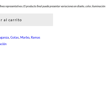
fines representativos. El producto final puede presentar variaciones en diseño, color, iluminación
r al carrito
, 
, 
, 
aganza
Gotas
Marbo
Ramas
ación