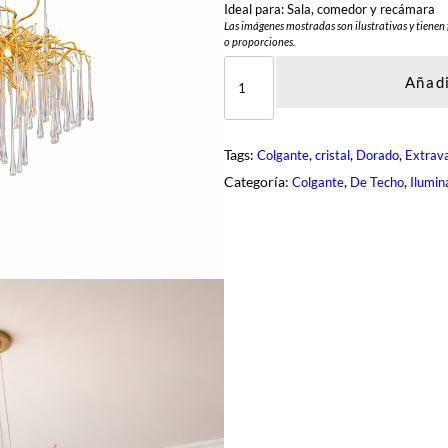
Ideal para: Sala, comedor y recámara
Las imágenes mostradas son ilustrativas y tienen 
o proporciones.
D
M
Añadi
E
-
0
1
Tags:
, 
, 
, 
Colgante
cristal
Dorado
Extrav
1
B
Categoría:
, 
, 
Colgante
De Techo
Ilumin
-
6
0
-
G
D
c
a
n
t
i
d
a
d