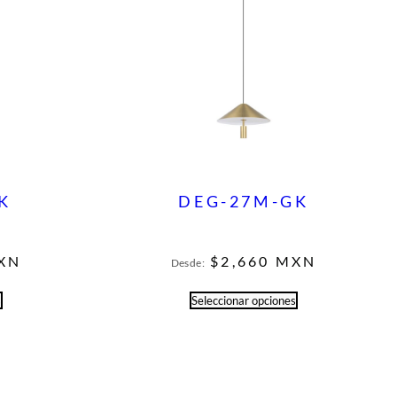
K
DEG-27M-GK
XN
$
2,660
MXN
Desde:
s
Seleccionar opciones