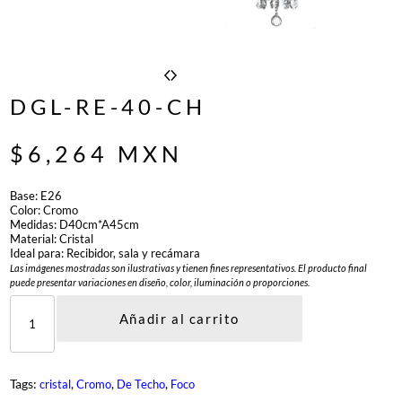
DGL-RE-40-CH
$
6,264
MXN
Base: E26
Color: Cromo
Medidas: D40cm*A45cm
Material: Cristal
Ideal para: Recibidor, sala y recámara
Las imágenes mostradas son ilustrativas y tienen fines representativos. El producto final
puede presentar variaciones en diseño, color, iluminación o proporciones.
D
G
Añadir al carrito
L
-
R
E
Tags:
, 
, 
, 
cristal
Cromo
De Techo
Foco
-