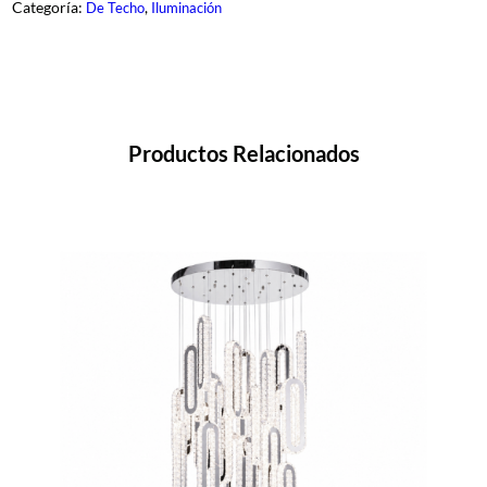
4
Categoría:
, 
De Techo
Iluminación
0
-
C
H
c
a
n
t
Productos Relacionados
i
d
a
d