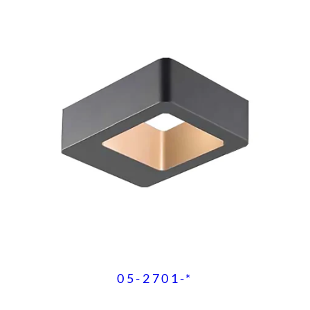
d
05-2701-*