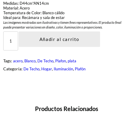
Medidas: D44cm*AN14cm
Material: Acero
Temperatura de Color: Blanco cálido
Ideal para: Recámara y sala de estar
Las imágenes mostradas son ilustrativas y tienen fines representativos. El producto final
puede presentar variaciones en diseño, color, iluminación o proporciones.
D
E
Añadir al carrito
G
-
9
2
Tags:
, 
, 
, 
, 
acero
Blanco
De Techo
Plafon
plata
1
M
Categoría:
, 
, 
, 
De Techo
Hogar
Iluminación
Plafón
-
1
-
S
I
L
c
a
Productos Relacionados
n
t
i
d
a