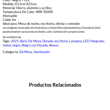
Medida: D12cm*A25cm
Material: Hierro, aluminio y acrílico
Temperatura De Color: WW 3000K
Atenuable
Cable 3m
Ideal para: Mesa de noche, escritorio, oficina y comedor
Las imágenes mostradas son ilustrativas y tienen fines representativos. El producto final
puede presentar variaciones en diseño, color, iluminación o proporciones.
Sin existencias
Tags:
, 
, 
, 
, 
, 
, 
, 
2025
Buró
De Mesa
Dorado
escritorio
Lampara
LED Integrado
, 
, 
, 
metal
negro
Negro con Dorado
Nuevo
Categoría:
, 
De Mesa
Iluminación
Productos Relacionados