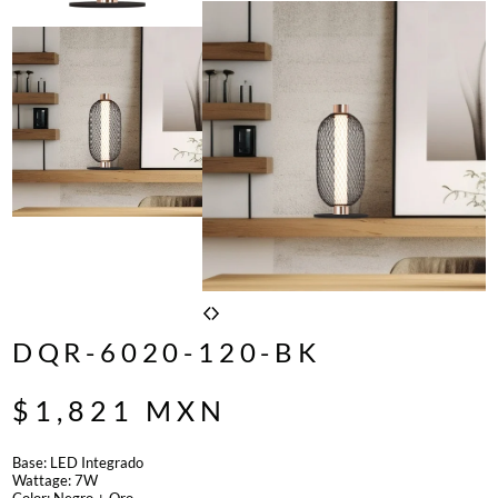
DQR-6020-120-BK
$
1,821
MXN
Base: LED Integrado
Wattage: 7W
Color: Negro + Oro