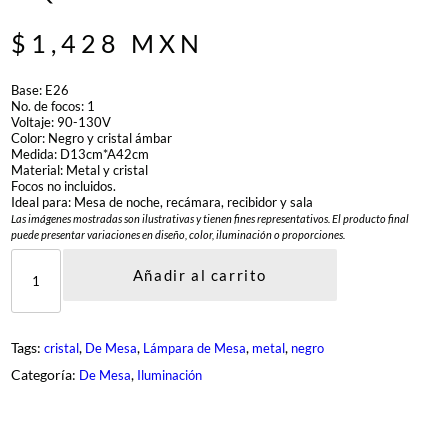
$
1,428
MXN
Base: E26
No. de focos: 1
Voltaje: 90-130V
Color: Negro y cristal ámbar
Medida: D13cm*A42cm
Material: Metal y cristal
Focos no incluidos.
Ideal para: Mesa de noche, recámara, recibidor y sala
Las imágenes mostradas son ilustrativas y tienen fines representativos. El producto final
puede presentar variaciones en diseño, color, iluminación o proporciones.
D
Q
Añadir al carrito
R
-
1
1
Tags:
, 
, 
, 
, 
cristal
De Mesa
Lámpara de Mesa
metal
negro
2
6
Categoría:
, 
De Mesa
Iluminación
-
1
-
B
K