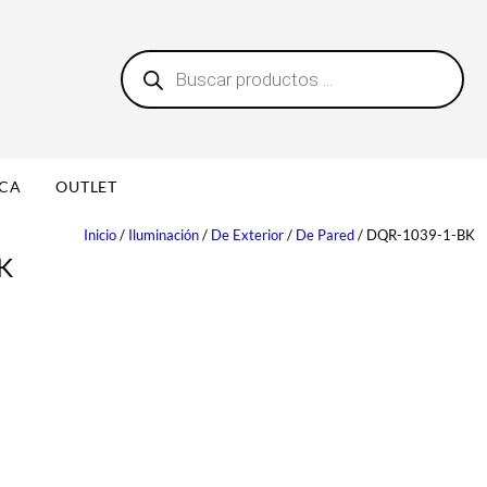
B
0
ú
s
q
u
e
d
a
ICA
OUTLET
d
e
p
Inicio
/
Iluminación
/
De Exterior
/
De Pared
/ DQR-1039-1-BK
r
K
o
d
u
c
t
o
s