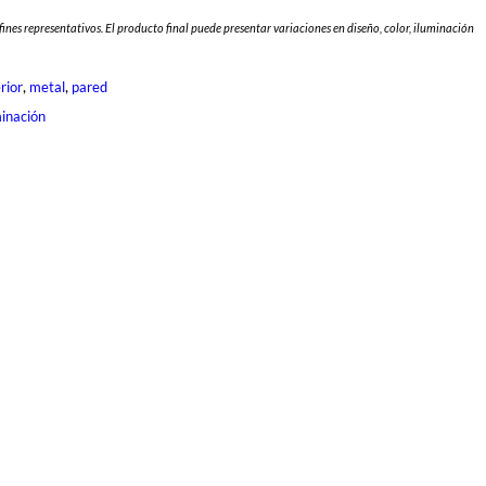
fines representativos. El producto final puede presentar variaciones en diseño, color, iluminación
, 
, 
rior
metal
pared
minación