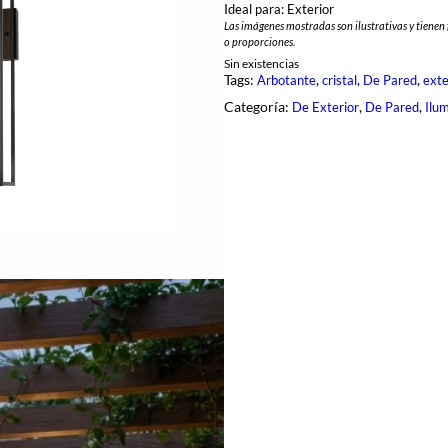
Ideal para: Exterior
Las imágenes mostradas son ilustrativas y tienen 
o proporciones.
Sin existencias
Tags:
, 
, 
, 
Arbotante
cristal
De Pared
exte
Categoría:
, 
, 
De Exterior
De Pared
Ilu