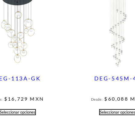
EG-113A-GK
DEG-545M-
$
16,729
MXN
$
60,088
M
e:
Desde:
Seleccionar opciones
Seleccionar opcione