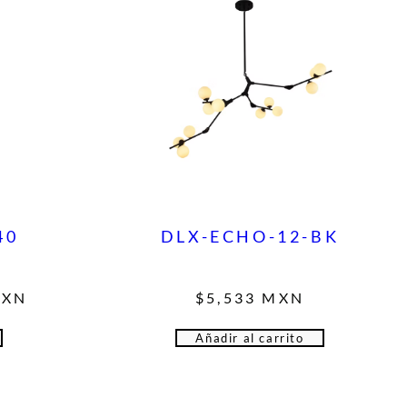
40
DLX-ECHO-12-BK
XN
$
5,533
MXN
s
Añadir al carrito