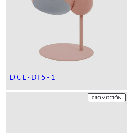
DCL-DI5-1
P
PROMOCIÓN
R
O
D
U
C
T