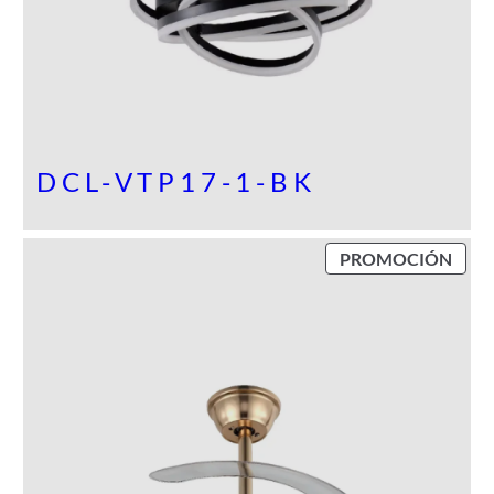
C
I
Ó
N
DCL-VTP17-1-BK
P
PROMOCIÓN
R
O
D
U
C
T
O
E
N
P
R