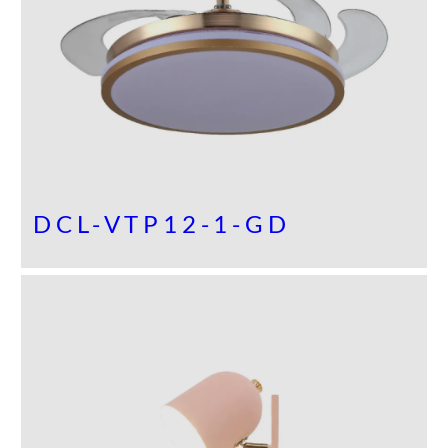
O
M
O
C
I
Ó
N
DCL-VTP12-1-GD