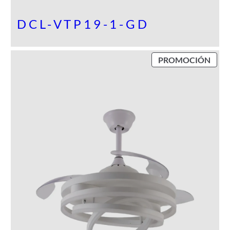
DCL-VTP19-1-GD
P
PROMOCIÓN
R
O
D
U
C
T
O
E
N
P
R
O
M
O
C
I
Ó