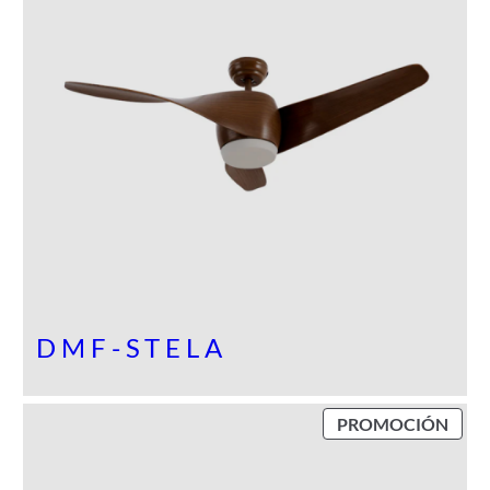
O
E
N
P
R
O
M
O
C
I
Ó
N
DMF-STELA
P
PROMOCIÓN
R
O
D