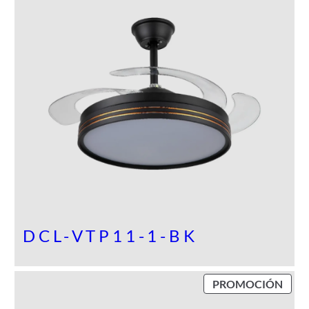
T
O
E
N
P
R
O
M
O
C
I
Ó
N
DCL-VTP11-1-BK
P
PROMOCIÓN
R