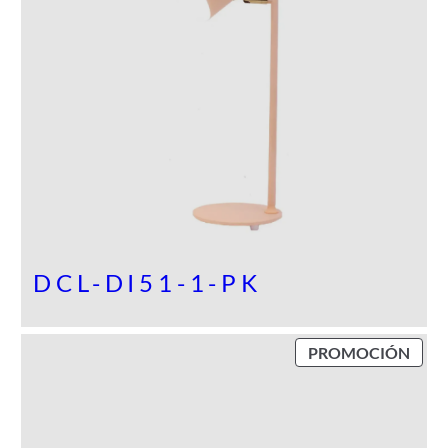
DCL-DI51-1-PK
P
PROMOCIÓN
R
O
D
U
C