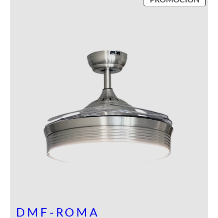
R
O
D
U
C
T
O
E
N
P
R
O
M
O
C
I
Ó
N
DMF-ROMA