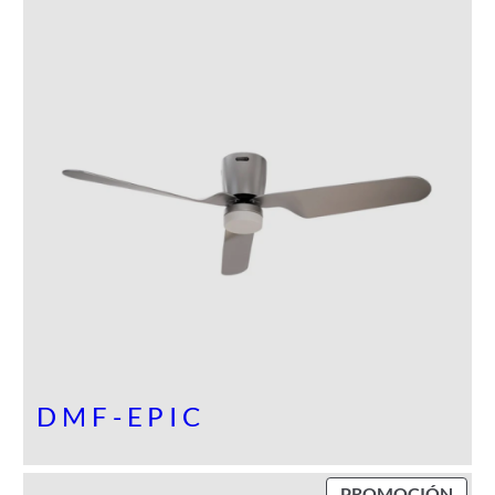
U
C
T
O
E
N
P
R
O
M
O
C
I
Ó
N
DMF-EPIC
P
PROMOCIÓN