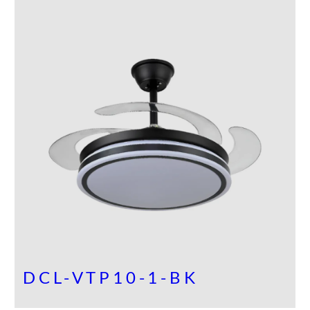
O
D
U
C
T
O
E
N
P
R
O
M
O
C
I
Ó
N
DCL-VTP10-1-BK