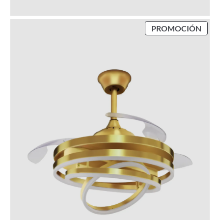
P
PROMOCIÓN
R
O
D
U
C
T
O
E
N
P
R
O
M
O
C
I
Ó
N