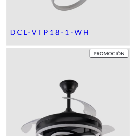
N
DCL-VTP18-1-WH
P
PROMOCIÓN
R
O
D
U
C
T
O
E
N
P
R
O
M
O