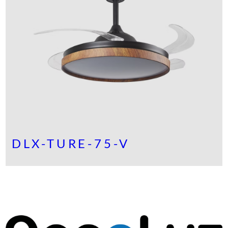
N
P
R
O
M
O
C
I
Ó
N
DLX-TURE-75-V