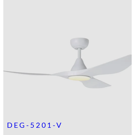
O
D
U
C
T
O
E
N
P
R
O
M
O
C
I
Ó
N
DEG-5201-V