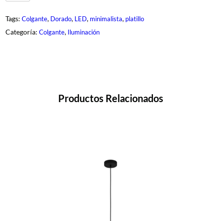
R
U
Tags:
, 
, 
, 
, 
Colgante
Dorado
LED
minimalista
platillo
N
A
Categoría:
, 
Colgante
Iluminación
c
a
n
t
i
d
a
d
Productos Relacionados