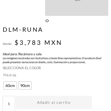
DLM-RUNA
$
3,783
MXN
Desde:
Ideal para: Recámara y sala
Las imágenes mostradas son ilustrativas y tienen fines representativos. El producto final
puede presentar variaciones en diseño, color, iluminación o proporciones.
SELECCIONA EL COLOR
Medida
60cm
90cm
D
L
Añadir al carrito
M
-