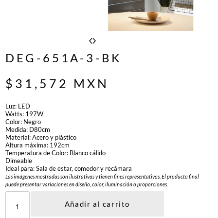
DEG-651A-3-BK
$
31,572
MXN
Luz: LED
Watts: 197W
Color: Negro
Medida: D80cm
Material: Acero y plástico
Altura máxima: 192cm
Temperatura de Color: Blanco cálido
Dimeable
Ideal para: Sala de estar, comedor y recámara
Las imágenes mostradas son ilustrativas y tienen fines representativos. El producto final
puede presentar variaciones en diseño, color, iluminación o proporciones.
D
E
Añadir al carrito
G