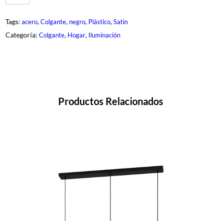
-
6
5
Tags:
, 
, 
, 
, 
acero
Colgante
negro
Plástico
Satin
1
A
Categoría:
, 
, 
Colgante
Hogar
Iluminación
-
3
-
B
K
c
a
n
Productos Relacionados
t
i
d
a
d