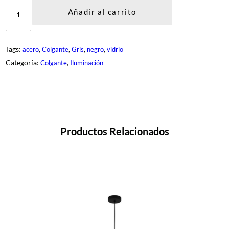
D
E
Añadir al carrito
G
-
0
1
Tags:
, 
, 
, 
, 
acero
Colgante
Gris
negro
vidrio
7
2
Categoría:
, 
Colgante
Iluminación
2
-
1
-
B
K
c
a
Productos Relacionados
n
t
i
d
a
d