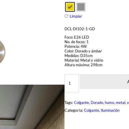
Limpiar
DCL-DI102-1-GD
Foco: E26 LED
No. de focos: 1
Potencia: 4W
Color: Dorado y ámbar
Medidas: D35cm
Material: Metal y vidrio
Altura máxima: 298cm
D
C
L
-
D
I
Tags:
, 
, 
, 
, 
Colgante
Dorado
humo
metal
v
1
0
Categoría:
, 
Colgante
Iluminación
-
1
c
a