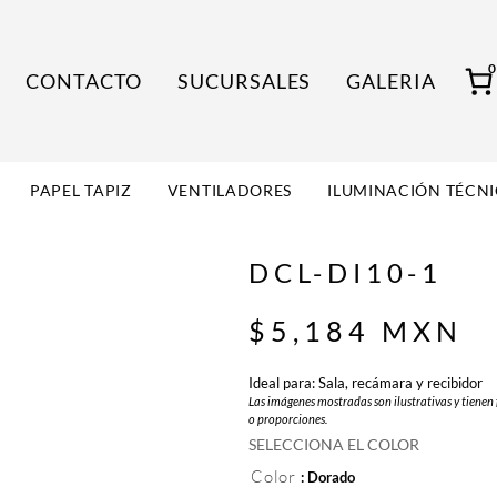
CONTACTO
SUCURSALES
GALERIA
PAPEL TAPIZ
VENTILADORES
ILUMINACIÓN TÉCN
DCL-DI10-1
$
5,184
MXN
Ideal para: Sala, recámara y recibidor
Las imágenes mostradas son ilustrativas y tienen 
o proporciones.
SELECCIONA EL COLOR
Color
: Dorado