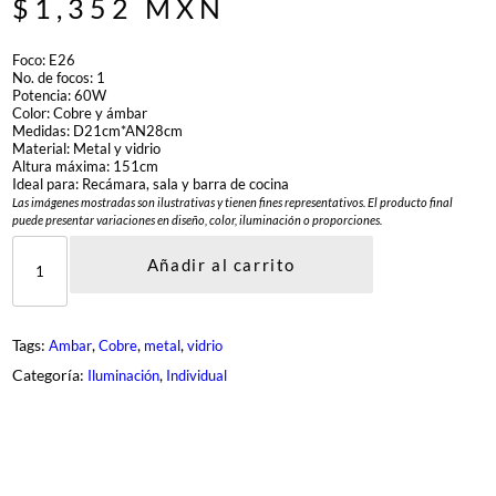
$
1,352
MXN
Foco: E26
No. de focos: 1
Potencia: 60W
Color: Cobre y ámbar
Medidas: D21cm*AN28cm
Material: Metal y vidrio
Altura máxima: 151cm
Ideal para: Recámara, sala y barra de cocina
Las imágenes mostradas son ilustrativas y tienen fines representativos. El producto final
puede presentar variaciones en diseño, color, iluminación o proporciones.
D
C
Añadir al carrito
L
-
T
P
Tags:
, 
, 
, 
Ambar
Cobre
metal
vidrio
7
3
Categoría:
, 
Iluminación
Individual
3
-
1
-
C
P
c