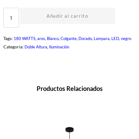
D
L
Añadir al carrito
M
-
U
E
Tags:
, 
, 
, 
, 
, 
, 
, 
180 WATTS
aros
Blanco
Colgante
Dorado
Lampara
LED
negro
E
N
Categoría:
, 
Doble Altura
Iluminación
-
5
c
a
n
t
i
d
Productos Relacionados
a
d