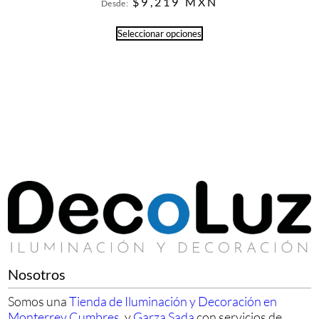
$
9,219
MXN
Desde:
Seleccionar opciones
Nosotros
Somos una
Tienda de Iluminación y Decoración en
Monterrey Cumbres
, y
Garza Sada
con servicios de