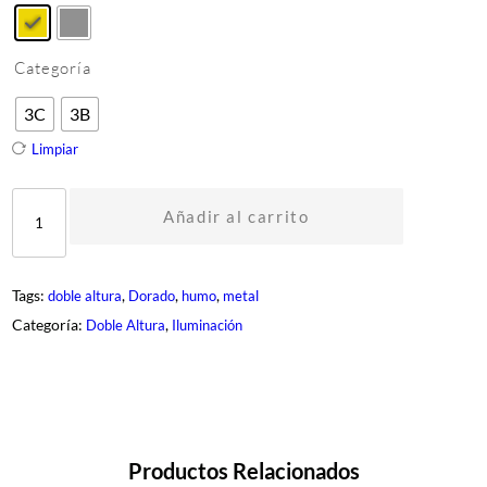
Categoría
3C
3B
Limpiar
D
C
Añadir al carrito
L
-
D
I
Tags:
, 
, 
, 
doble altura
Dorado
humo
metal
1
0
Categoría:
, 
Doble Altura
Iluminación
-
3
c
a
n
t
i
d
Productos Relacionados
a