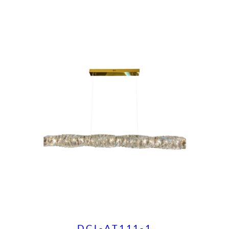
DCL-AT111-1