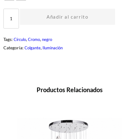
D
L
Añadir al carrito
M
-
R
I
Tags:
, 
, 
Círculo
Cromo
negro
N
G
Categoría:
, 
Colgante
Iluminación
-
4
5
W
c
a
n
t
Productos Relacionados
i
d
a
d