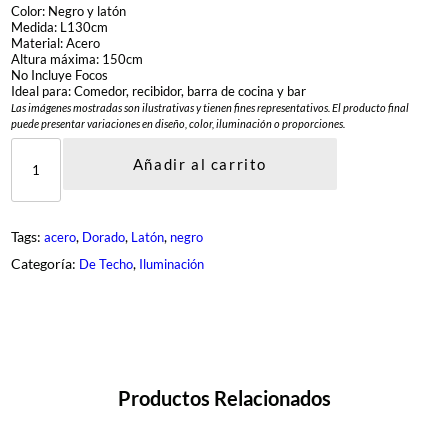
Color: Negro y latón
Medida: L130cm
Material: Acero
Altura máxima: 150cm
No Incluye Focos
Ideal para: Comedor, recibidor, barra de cocina y bar
Las imágenes mostradas son ilustrativas y tienen fines representativos. El producto final
puede presentar variaciones en diseño, color, iluminación o proporciones.
D
E
Añadir al carrito
G
-
9
7
Tags:
, 
, 
, 
acero
Dorado
Latón
negro
5
7
Categoría:
, 
De Techo
Iluminación
-
3
-
B
K
c
a
n
Productos Relacionados
t
i
d