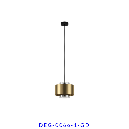
a
d
DEG-0066-1-GD