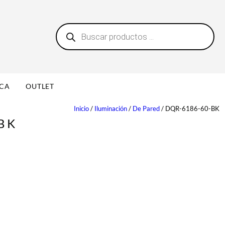
B
0
ú
s
q
u
e
d
a
ICA
OUTLET
d
e
p
Inicio
/
Iluminación
/
De Pared
/ DQR-6186-60-BK
r
BK
o
d
u
c
t
o
s