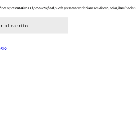
fines representativos. El producto final puede presentar variaciones en diseño, color, iluminación
r al carrito
egro