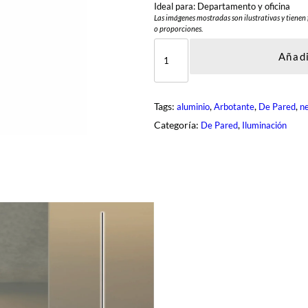
Ideal para: Departamento y oficina
Las imágenes mostradas son ilustrativas y tienen 
o proporciones.
D
Q
Añadi
R
-
6
1
Tags:
, 
, 
, 
aluminio
Arbotante
De Pared
n
8
6
Categoría:
, 
De Pared
Iluminación
-
6
0
-
B
K
c
a
n
t
i
d
a
d