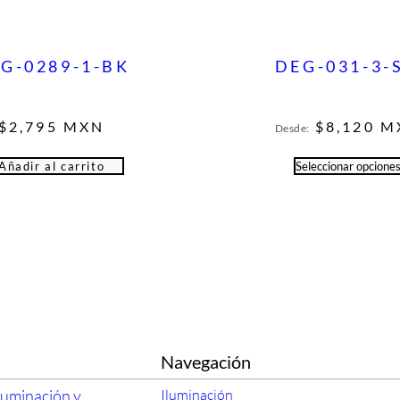
G-0289-1-BK
DEG-031-3-
$
2,795
MXN
$
8,120
M
Desde:
Añadir al carrito
Seleccionar opcione
Navegación
luminación y
Iluminación