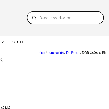
B
0
ú
s
q
u
e
d
a
ICA
OUTLET
d
e
p
Inicio
/
Iluminación
/
De Pared
/ DQR-3606-6-BK
r
K
o
d
u
c
t
o
s
cálida)