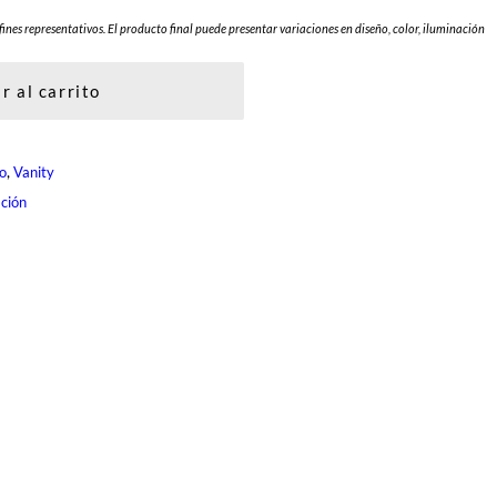
fines representativos. El producto final puede presentar variaciones en diseño, color, iluminación
r al carrito
, 
o
Vanity
ación