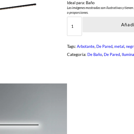
Ideal para: Baño
Las imágenes mostradas son ilustrativas y tienen 
o proporciones.
D
Q
Añadi
R
-
3
6
Tags:
, 
, 
, 
Arbotante
De Pared
metal
negr
0
6
Categoría:
, 
, 
De Baño
De Pared
Ilumin
-
6
-
B
K
c
a
n
t
i
d
a
d