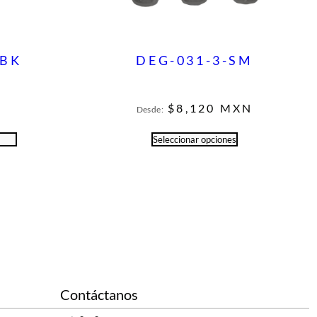
-BK
DEG-031-3-SM
N
$
8,120
MXN
Desde:
o
Seleccionar opciones
Contáctanos