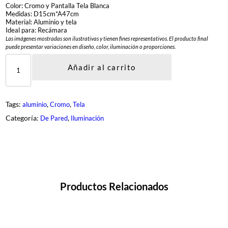
Color: Cromo y Pantalla Tela Blanca
Medidas: D15cm*A47cm
Material: Aluminio y tela
Ideal para: Recámara
Las imágenes mostradas son ilustrativas y tienen fines representativos. El producto final
puede presentar variaciones en diseño, color, iluminación o proporciones.
D
Q
Añadir al carrito
R
-
3
1
Tags:
, 
, 
aluminio
Cromo
Tela
0
2
Categoría:
, 
De Pared
Iluminación
-
1
-
C
H
c
a
n
Productos Relacionados
t
i
d
a
d