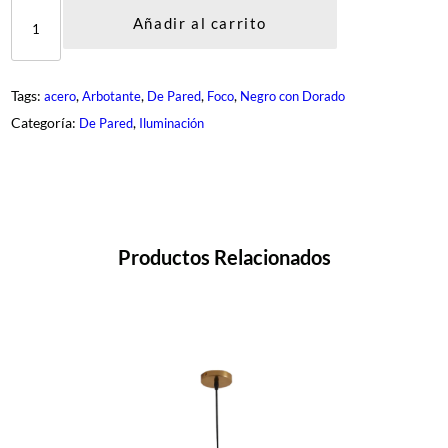
D
E
Añadir al carrito
G
-
6
5
Tags:
, 
, 
, 
, 
acero
Arbotante
De Pared
Foco
Negro con Dorado
4
M
Categoría:
, 
De Pared
Iluminación
-
1
-
G
K
c
a
n
Productos Relacionados
t
i
d
a
d