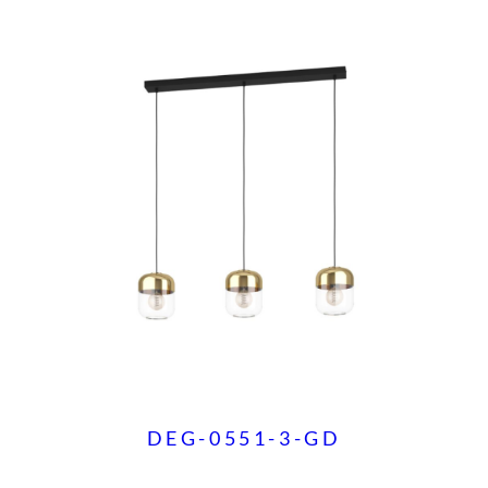
d
DEG-0551-3-GD