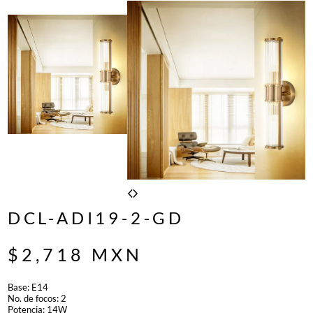
DCL-ADI19-2-GD
$
2,718
MXN
Base: E14
No. de focos: 2
Potencia: 14W