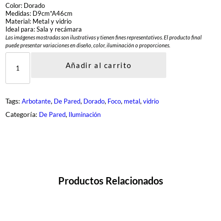
Color: Dorado
Medidas: D9cm*A46cm
Material: Metal y vidrio
Ideal para: Sala y recámara
Las imágenes mostradas son ilustrativas y tienen fines representativos. El producto final
puede presentar variaciones en diseño, color, iluminación o proporciones.
D
C
Añadir al carrito
L
-
A
D
Tags:
, 
, 
, 
, 
, 
Arbotante
De Pared
Dorado
Foco
metal
vidrio
I
1
Categoría:
, 
De Pared
Iluminación
9
-
2
-
G
D
c
a
Productos Relacionados
n
t
i
d
a