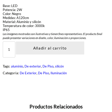
Base: LED
Potencia: 2W
Color: Negro
Medidas: A120cm
Material: Aluminio y silicón
Temperatura de color: 3000k
IP65
Las imágenes mostradas son ilustrativas y tienen fines representativos. El producto final
puede presentar variaciones en diseño, color, iluminación o proporciones.
D
L
Añadir al carrito
X
-
T
I
Tags:
, 
, 
, 
aluminio
De exterior
De Piso
silicón
C
K
Categoría:
, 
, 
De Exterior
De Piso
Iluminación
-
2
-
B
K
c
a
n
Productos Relacionados
t
i