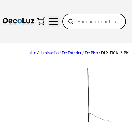
B
0
ú
s
q
u
e
d
a
Inicio
/
Iluminación
/
De Exterior
/
De Piso
/ DLX-TICK-2-BK
d
e
p
r
o
d
u
c
t
o
s