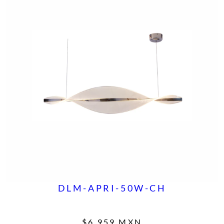
DLM-APRI-50W-CH
$
6,959
MXN