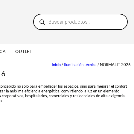
B
0
ú
s
q
u
e
d
a
ICA
OUTLET
d
e
p
Inicio
/
Iluminación técnica
/ NORMALIT 2026
r
26
o
d
u
oncebido no solo para embellecer los espacios, sino para mejorar el confort
c
izar la máxima eficiencia energética, convirtiendo la luz en un elemento
t
orporativos, hospitalarios, comerciales y residenciales de alta exigencia.
o
s.
s