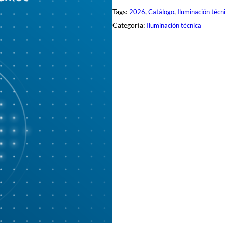
Tags:
, 
, 
2026
Catálogo
Iluminación técn
Categoría:
Iluminación técnica